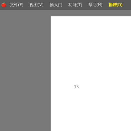
文件(F)
视图(V)
插入(I)
功能(T)
帮助(H)
捐赠(D)
13
21
29